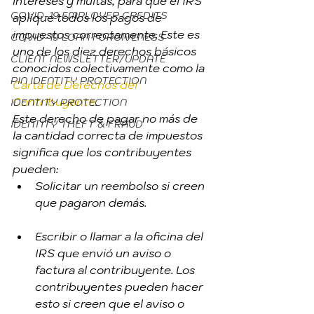
intereses y multas, para que el IRS 
COVID-19 EMPLOYER CREDITS
aplique todos los pagos de 
impuestos correctamente. Este es 
COVID-19 LOAN FORGIVENESS
uno de los diez derechos básicos 
CLIENT NEWSLETTER/UPDATE
conocidos colectivamente como la 
PIN IDENTITY PROTECTION
Carta de Derechos del 
Contribuyente
.
IDENTITY PROTECTION
Este derecho de pagar no más de 
IDENTITY THEFT & FRAUD
la cantidad correcta de impuestos 
significa que los contribuyentes 
pueden:
Solicitar un reembolso si creen 
que pagaron demás.
Escribir o llamar a la oficina del 
IRS que envió un aviso o 
factura al contribuyente. Los 
contribuyentes pueden hacer 
esto si creen que el aviso o 