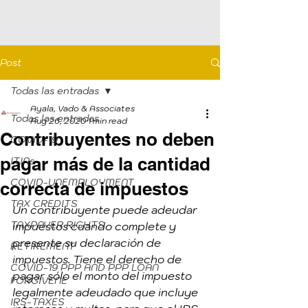
Post
Todas las entradas
Ayala, Vado & Associates
Todas las entradas
Aug 26, 2020
1 min read
Contribuyentes no deben
COVID-19
pagar más de la cantidad
ITINs
COVID-UNEMPLOYMENT
correcta de impuestos
TAX CREDITS
Un contribuyente puede adeudar 
TAXPAYER RIGHTS
impuestos cuando complete y 
presente su declaración de 
RETIREMENT
impuestos. Tiene el derecho de 
COVID-19 PPP AND PPP LOAN
pagar sólo el monto del impuesto 
FORGIVENE
legalmente adeudado que incluye 
IRS-TAXES