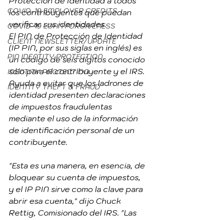
Protección de Identidad a todos 
COVID-19 EMPLOYER CREDITS
los contribuyentes que puedan 
verificar sus identidades.
COVID-19 LOAN FORGIVENESS
El PIN de Protección de Identidad 
CLIENT NEWSLETTER/UPDATE
(IP PIN, por sus siglas en inglés) es 
PIN IDENTITY PROTECTION
un código de seis dígitos conocido 
sólo para el contribuyente y el IRS. 
IDENTITY PROTECTION
Ayuda a evitar que los ladrones de 
IDENTITY THEFT & FRAUD
identidad presenten declaraciones 
de impuestos fraudulentas 
mediante el uso de la información 
de identificación personal de un 
contribuyente.
"Esta es una manera, en esencia, de 
bloquear su cuenta de impuestos, 
y el IP PIN sirve como la clave para 
abrir esa cuenta," dijo Chuck 
Rettig, Comisionado del IRS. "Las 