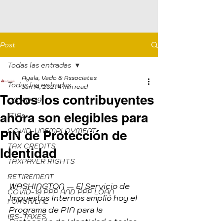
Post
Todas las entradas
Ayala, Vado & Associates
Todas las entradas
Jan 14, 2021
4 min read
Todos los contribuyentes
COVID-19
ahora son elegibles para
ITINs
COVID-UNEMPLOYMENT
PIN de Protección de
TAX CREDITS
Identidad
TAXPAYER RIGHTS
RETIREMENT
WASHINGTON — El Servicio de 
COVID-19 PPP AND PPP LOAN
Impuestos Internos amplió hoy el 
FORGIVENE
Programa de PIN para la 
IRS-TAXES