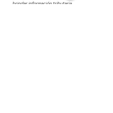
brindar información tributaria 
útil a una amplia audiencia de 
contribuyentes
See All
Recent Posts