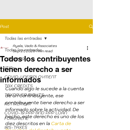
Post
Todas las entradas
Ayala, Vado & Associates
Todas las entradas
Sep 21, 2020
1 min read
Todos los contribuyentes
COVID-19
tienen derecho a ser
ITINs
COVID-UNEMPLOYMENT
informados
TAX CREDITS
Cuando algo le sucede a la cuenta 
TAXPAYER RIGHTS
de un contribuyente, ese 
contribuyente tiene derecho a ser 
RETIREMENT
informado sobre la actividad. De 
COVID-19 PPP AND PPP LOAN
hecho, este derecho es uno de los 
FORGIVENE
diez descritos en la 
Carta de 
IRS-TAXES