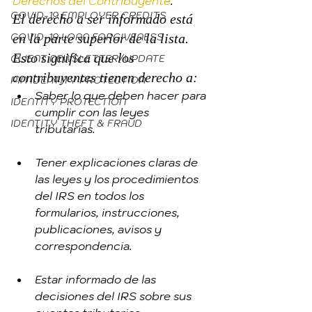
Derechos del Contribuyente
.
COVID-19 EMPLOYER CREDITS
El derecho a ser informado está 
COVID-19 LOAN FORGIVENESS
en la parte superior de la lista. 
Esto significa que los 
CLIENT NEWSLETTER/UPDATE
contribuyentes tienen derecho a:
PIN IDENTITY PROTECTION
Saber lo que deben hacer para 
IDENTITY PROTECTION
cumplir con las leyes 
IDENTITY THEFT & FRAUD
tributarias.
Tener explicaciones claras de 
las leyes y los procedimientos 
del IRS en todos los 
formularios, instrucciones, 
publicaciones, avisos y 
correspondencia.
Estar informado de las 
decisiones del IRS sobre sus 